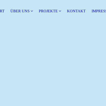
RT
ÜBER UNS
PRO­JEK­TE
KONTAKT
IMPRE