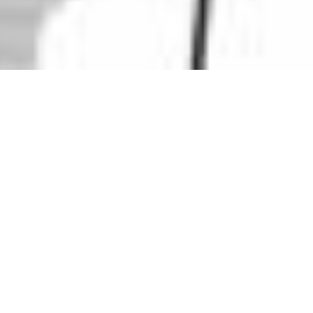
Feuerwehrhaus Sternenfels
Auftraggeber
Gemeinde Sternenfels
|
Ort
Sternenfels
| Planungsstand
Machbarkeitsstudie
Bislang hat die Freiwillige Feuerwehr Sternenfels zwei
getrennte Standorte. Einen in Sternenfels und einen in
Diefenbach. Nun plant die Gemeinde Sternenfels die
Zusammenlegung dieser Standorte in einem gemeinsamen
Feuerwehrhaus.