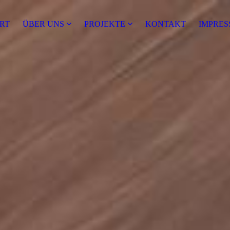
RT
ÜBER UNS
PRO­JEK­TE
KONTAKT
IMPRE