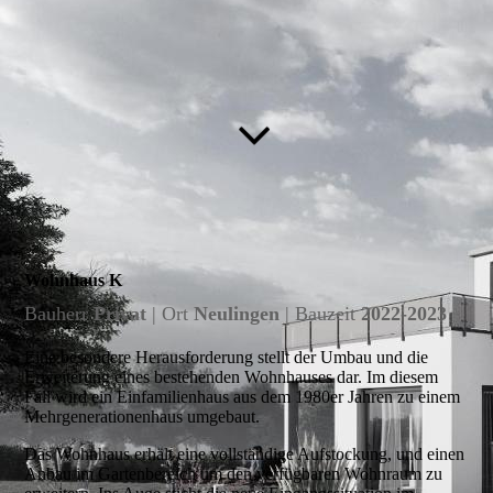
Wohnhaus K
Bauherr
Privat
| Ort
Neulingen
| Bauzeit
2022-2023
Eine besondere Herausforderung stellt der Umbau und die
Erweiterung eines bestehenden Wohnhauses dar. Im diesem
Fall wird ein Einfamilienhaus aus dem 1980er Jahren zu einem
Mehrgenerationenhaus umgebaut.
Das Wohnhaus erhält eine vollständige Aufstockung, und einen
Anbau im Gartenbereich um den verfügbaren Wohnraum zu