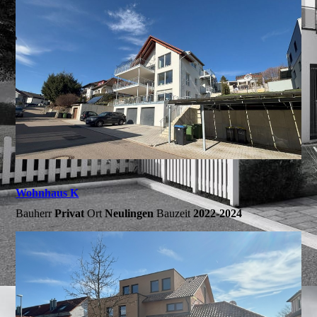
Wohnhaus K
Bauherr
Privat
Ort
Neulingen
Bauzeit
2022-2024