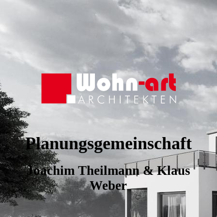
Planungsgemeinschaft
Joachim Theilmann & Klaus
Weber