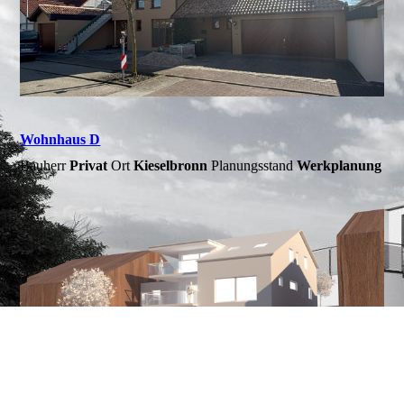
Wohnhaus D
Bauherr
Privat
Ort
Kieselbronn
Planungsstand
Werkplanung