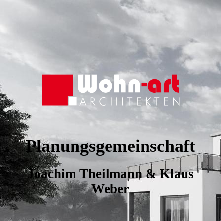
Planungsgemeinschaft
Joachim Theilmann & Klaus
Weber